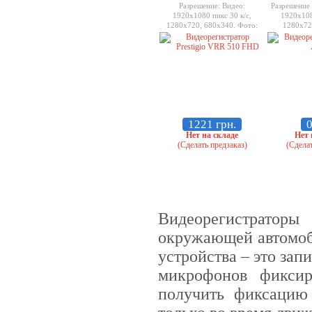
Разрешение: Видео:
Разрешение
1920x1080 пикс 30 к/с,
1920x108
1280x720, 680х340. Фото:
1280x720
4032x3024
1280x720 (3
MicroSD-кар
1221 грн.
0
Нет на складе
Нет 
(Сделать предзаказ)
(Сделат
Видеорегистраторы
окружающей автомоби
устройства – это за
микрофонов фиксир
получить фиксацию