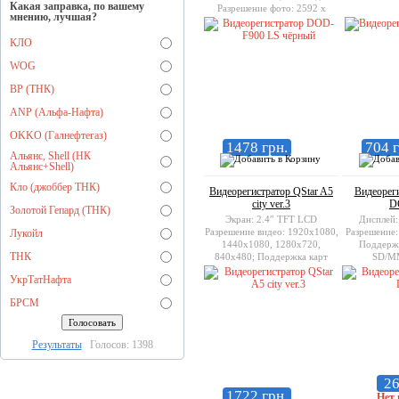
Какая заправка, по вашему
Разрешение фото: 2592 х
мнению, лучшая?
1944, 3200 х 2400, 4000 х
3000; Память: SDHC/MMC
КЛО
(поддерживаются карты до 32
ГБ);
WOG
BP (ТНК)
ANP (Альфа-Нафта)
OKKO (Галнефтегаз)
1478 грн.
704 г
Альянс, Shell (НК
Альянс+Shell)
Кло (джоббер ТНК)
Видеорегистратор QStar A5
Видеореги
city ver.3
D
Золотой Гепард (ТНК)
Экран: 2.4″ TFT LCD
Дисплей:
Разрешение видео: 1920x1080,
Разрешение:
Лукойл
1440х1080, 1280x720,
Поддержк
ТНК
840x480; Поддержка карт
SD/M
памяти: microSDHC до 32GB;
УкрТатНафта
БРСМ
Результаты
Голосов: 1398
26
1722 грн.
Нет 