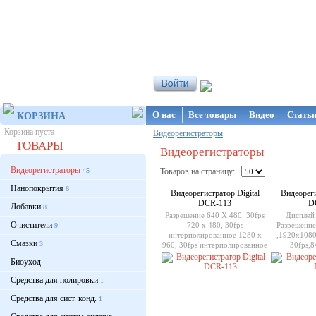
Интернет-магазин NanoStore
О нас
Все товары
Видео
Стать
КОРЗИНА
Корзина пуста
Видеорегистраторы
ТОВАРЫ
Видеорегистраторы
Видеорегистраторы
45
Товаров на страницу:
Нанопокрытия
6
Видеорегистратор Digital
Видеореги
DCR-113
D
Добавки
8
Разрешение 640 X 480, 30fps
Дисплей
Очистители
720 х 480, 30fps
Разрешение
9
интерполированное 1280 х
,1920x1080
Смазки
3
960, 30fps интерполированное
30fps,8
Дисплей 2.5” TFT LCD
Поддержка 
Биоуход
MMC
Средства для полировки
1
Средства для сист. конд.
1