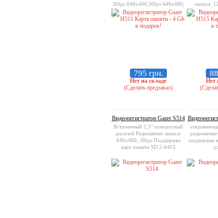
30fps 848x480,30fps 640x480,
записи: 1
60fps
848x480,30fp
Поддержка 
д
795 грн.
88
Нет на складе
Нет 
(Сделать предзаказ)
(Сделат
Видеорегистратор Gazer S514
Видеорегист
Встроенный 2,5" поворотный
открывающи
дисплей Разрешение записи:
разрешение
640x480, 30fps Поддержка
поддержка 
карт памяти SD 2-64Гб
до