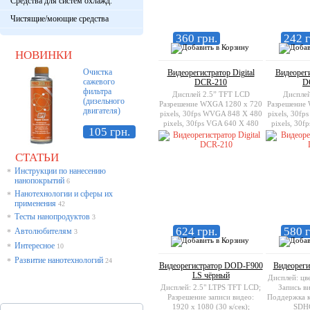
Средства для систем охлажд.
Чистящие/моющие средства
360 грн.
242 г
НОВИНКИ
Очистка
Видеорегистратор Digital
Видеореги
сажевого
DCR-210
D
фильтра
Дисплей 2.5” TFT LCD
Диспле
(дизельного
Разрешение WXGA 1280 x 720
Разрешение
двигателя)
pixels, 30fps WVGA 848 X 480
pixels, 30f
pixels, 30fps VGA 640 X 480
pixels, 30f
105 грн.
pixels, 30fps Поддержка карт
pixels, 30f
памяти SD / MMC до 64 гБ
памяти SD
СТАТЬИ
Инструкции по нанесению
*
нанопокрытий
6
Нанотехнологии и сферы их
*
применения
42
Тесты нанопродуктов
*
3
624 грн.
580 г
Автолюбителям
*
3
Интересное
*
10
Развитие нанотехнологий
*
24
Видеорегистратор DOD-F900
Видеореги
LS чёрный
Дисплей: цв
Дисплей: 2.5" LTPS TFT LCD;
Запись в
Разрешение записи видео:
Поддержка к
1920 x 1080 (30 к/сек);
SDH