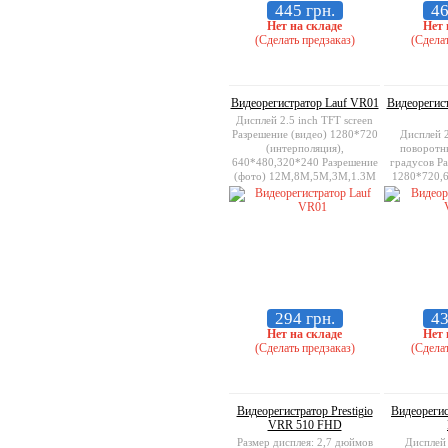
445 грн.
46
Нет на складе
Нет 
(Сделать предзаказ)
(Сделат
Видеорегистратор Lauf VR01
Видеорегис
Дисплей 2.5 inch TFT screen
Разрешение (видео) 1280*720
Дисплей 2
(интерполяция),
поворотн
640*480,320*240 Разрешение
градусов Ра
(фото) 12M,8M,5M,3M,1.3M
1280*720,
Поддержка карт памяти micro
Разреш
SD card, до 32GB
12M,8M
Поддержка к
SD ca
294 грн.
43
Нет на складе
Нет 
(Сделать предзаказ)
(Сделат
Видеорегистратор Prestigio
Видеорегис
VRR 510 FHD
Размер дисплея: 2,7 дюймов
Дисплей