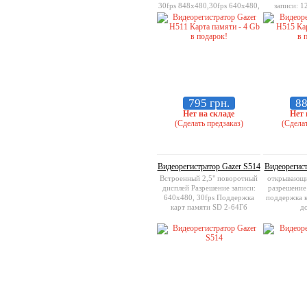
30fps 848x480,30fps 640x480,
записи: 1
60fps
848x480,30fp
Поддержка 
д
795 грн.
88
Нет на складе
Нет 
(Сделать предзаказ)
(Сделат
Видеорегистратор Gazer S514
Видеорегист
Встроенный 2,5" поворотный
открывающи
дисплей Разрешение записи:
разрешение
640x480, 30fps Поддержка
поддержка 
карт памяти SD 2-64Гб
до