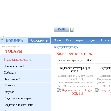
Интернет-магазин NanoStore
О нас
Все товары
Видео
Стать
КОРЗИНА
Корзина пуста
Видеорегистраторы
ТОВАРЫ
Видеорегистраторы
Видеорегистраторы
45
Товаров на страницу:
Нанопокрытия
6
Видеорегистратор Digital
Видеореги
DCR-113
D
Добавки
8
Разрешение 640 X 480, 30fps
Дисплей
Очистители
720 х 480, 30fps
Разрешение
9
интерполированное 1280 х
,1920x1080
Смазки
3
960, 30fps интерполированное
30fps,8
Дисплей 2.5” TFT LCD
Поддержка 
Биоуход
MMC
Средства для полировки
1
Средства для сист. конд.
1