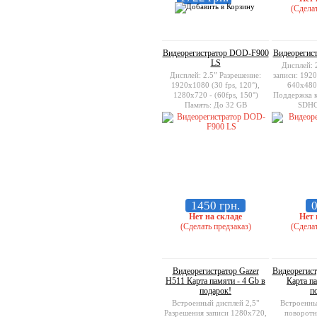
(Сделат
Видеорегистратор DOD-F900
Видеорегист
LS
Дисплей: 
Дисплей: 2.5” Разрешение:
записи: 192
1920х1080 (30 fps, 120°),
640x480 
1280x720 - (60fps, 150°)
Поддержка к
Память: До 32 GB
SDHC
1450 грн.
0
Нет на складе
Нет 
(Сделать предзаказ)
(Сделат
Видеорегистратор Gazer
Видеорегист
H511 Карта памяти - 4 Gb в
Карта па
подарок!
п
Встроенный дисплей 2,5"
Встроенный
Разрешения записи 1280x720,
поворотн