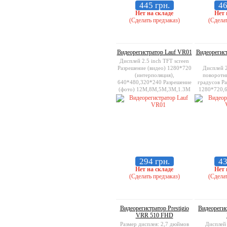
445 грн.
46
Нет на складе
Нет 
(Сделать предзаказ)
(Сделат
Видеорегистратор Lauf VR01
Видеорегис
Дисплей 2.5 inch TFT screen
Разрешение (видео) 1280*720
Дисплей 2
(интерполяция),
поворотн
640*480,320*240 Разрешение
градусов Ра
(фото) 12M,8M,5M,3M,1.3M
1280*720,
Поддержка карт памяти micro
Разреш
SD card, до 32GB
12M,8M
Поддержка к
SD ca
294 грн.
43
Нет на складе
Нет 
(Сделать предзаказ)
(Сделат
Видеорегистратор Prestigio
Видеорегис
VRR 510 FHD
Размер дисплея: 2,7 дюймов
Дисплей