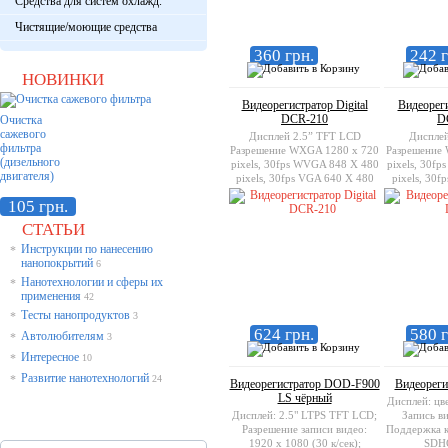
Средства для систем охлажд.
Чистящие/моющие средства
360 грн.
242 г
НОВИНКИ
Видеорегистратор Digital
Видеореги
DCR-210
D
Очистка
сажевого
Дисплей 2.5” TFT LCD
Диспле
фильтра
Разрешение WXGA 1280 x 720
Разрешение
(дизельного
pixels, 30fps WVGA 848 X 480
pixels, 30f
двигателя)
pixels, 30fps VGA 640 X 480
pixels, 30f
pixels, 30fps Поддержка карт
pixels, 30f
105 грн.
памяти SD / MMC до 64 гБ
памяти SD
СТАТЬИ
Инструкции по нанесению
*
нанопокрытий
6
Нанотехнологии и сферы их
*
применения
42
Тесты нанопродуктов
*
3
624 грн.
580 г
Автолюбителям
*
3
Интересное
*
10
Развитие нанотехнологий
*
24
Видеорегистратор DOD-F900
Видеореги
LS чёрный
Дисплей: цв
Дисплей: 2.5" LTPS TFT LCD;
Запись в
Разрешение записи видео:
Поддержка к
1920 x 1080 (30 к/сек);
SDH