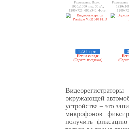
Разрешение: Видео:
Разрешение
1920x1080 пикс 30 к/с,
1920x108
1280x720, 680х340. Фото:
1280x720
4032x3024
1280x720 (3
MicroSD-кар
1221 грн.
0
Нет на складе
Нет 
(Сделать предзаказ)
(Сделат
Видеорегистраторы
окружающей автомоби
устройства – это за
микрофонов фиксир
получить фиксацию