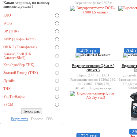
Какая заправка, по вашему
Разрешение фото: 2592 х
мнению, лучшая?
1944, 3200 х 2400, 4000 х
3000; Память: SDHC/MMC
КЛО
(поддерживаются карты до 32
ГБ);
WOG
BP (ТНК)
ANP (Альфа-Нафта)
OKKO (Галнефтегаз)
1478 грн.
704 г
Альянс, Shell (НК
Альянс+Shell)
Кло (джоббер ТНК)
Видеорегистратор QStar A5
Видеореги
city ver.3
D
Золотой Гепард (ТНК)
Экран: 2.4″ TFT LCD
Дисплей:
Разрешение видео: 1920x1080,
Разрешение:
Лукойл
1440х1080, 1280x720,
Поддержк
840x480; Поддержка карт
SD/M
ТНК
памяти: microSDHC до 32GB;
УкрТатНафта
БРСМ
Результаты
Голосов: 1398
26
1722 грн.
Нет 