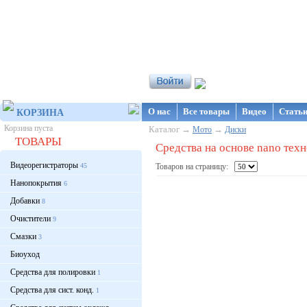
Интернет-магазин NanoStore
О нас
Все товары
Видео
Стать
КОРЗИНА
Корзина пуста
Каталог →
→
Мото
Диски
ТОВАРЫ
Средства на основе nano техн
Видеорегистраторы
45
Товаров на страницу:
Нанопокрытия
6
Добавки
8
Очистители
9
Смазки
3
Биоуход
Средства для полировки
1
Средства для сист. конд.
1