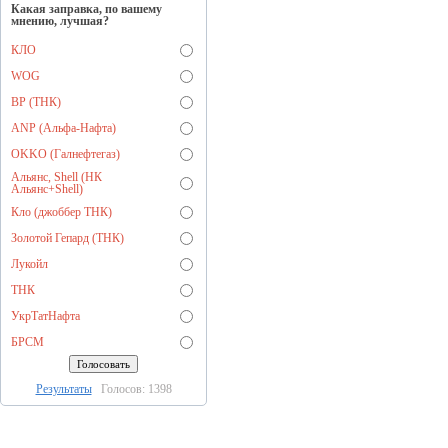
Какая заправка, по вашему
мнению, лучшая?
КЛО
WOG
BP (ТНК)
ANP (Альфа-Нафта)
OKKO (Галнефтегаз)
Альянс, Shell (НК
Альянс+Shell)
Кло (джоббер ТНК)
Золотой Гепард (ТНК)
Лукойл
ТНК
УкрТатНафта
БРСМ
Результаты
Голосов: 1398