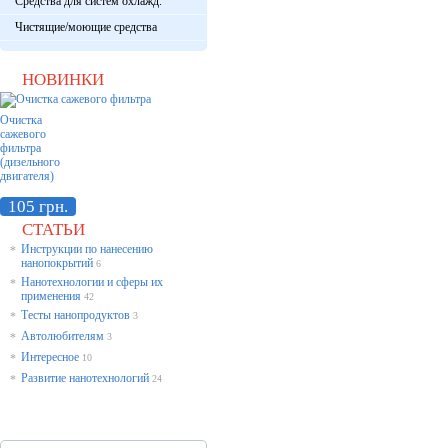
Средства для систем охлажд.
Чистящие/моющие средства
НОВИНКИ
Очистка
сажевого
фильтра
(дизельного
двигателя)
105 грн.
СТАТЬИ
Инструкции по нанесению
*
нанопокрытий
6
Нанотехнологии и сферы их
*
применения
42
Тесты нанопродуктов
*
3
Автолюбителям
*
3
Интересное
*
10
Развитие нанотехнологий
*
24