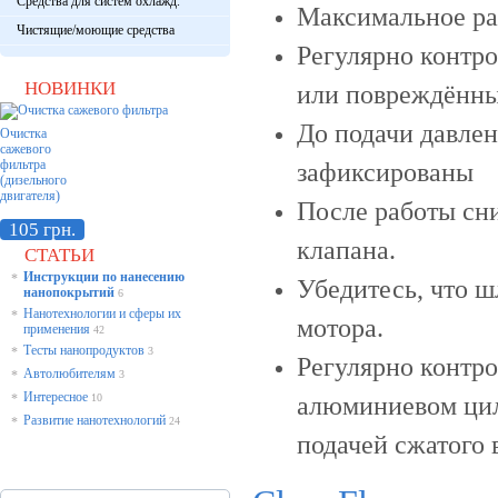
Средства для систем охлажд.
Максимальное раб
Чистящие/моющие средства
Регулярно контр
НОВИНКИ
или повреждённы
До подачи давлен
Очистка
сажевого
фильтра
зафиксированы
(дизельного
двигателя)
После работы сн
105 грн.
клапана.
СТАТЬИ
Инструкции по нанесению
*
Убедитесь, что ш
нанопокрытий
6
Нанотехнологии и сферы их
*
мотора.
применения
42
Тесты нанопродуктов
*
3
Регулярно контро
Автолюбителям
*
3
Интересное
*
10
алюминиевом цил
Развитие нанотехнологий
*
24
подачей сжатого 