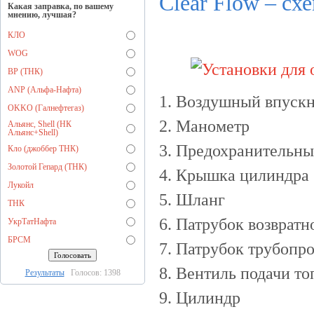
Clear Flow – сх
Какая заправка, по вашему
мнению, лучшая?
КЛО
WOG
BP (ТНК)
ANP (Альфа-Нафта)
1. Воздушный впуск
OKKO (Галнефтегаз)
2. Манометр
Альянс, Shell (НК
Альянс+Shell)
3. Предохранительны
Кло (джоббер ТНК)
Золотой Гепард (ТНК)
4. Крышка цилиндра
Лукойл
5. Шланг
ТНК
6. Патрубок возвратн
УкрТатНафта
БРСМ
7. Патрубок трубопр
8. Вентиль подачи то
Результаты
Голосов: 1398
9. Цилиндр