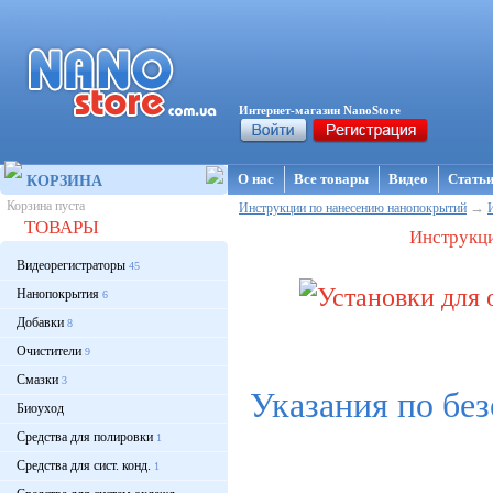
Интернет-магазин NanoStore
О нас
Все товары
Видео
Стать
КОРЗИНА
Корзина пуста
→
Инструкции по нанесению нанопокрытий
ТОВАРЫ
Инструкци
Видеорегистраторы
45
Нанопокрытия
6
Добавки
8
Очистители
9
Смазки
3
Указания по бе
Биоуход
Средства для полировки
1
Средства для сист. конд.
1