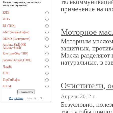
телекоммуникаций
Какая заправка, по вашему
мнению, лучшая?
применение нашлос
КЛО
WOG
BP (ТНК)
Моторное мас
ANP (Альфа-Нафта)
OKKO (Галнефтегаз)
Моторным маслом 
Альянс, Shell (НК
защитных, против
Альянс+Shell)
Кло (джоббер ТНК)
Масла разделяют 
Золотой Гепард (ТНК)
натуральные, в за
Лукойл
ТНК
УкрТатНафта
Очистители, о
БРСМ
Апрель 2012 г.
Результаты
Голосов: 1398
Безусловно, полез
того чтобы принос