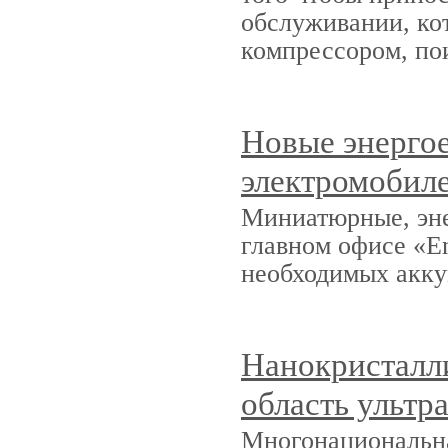
обслуживании, кот
компрессором, по
Новые энерго
электромобил
Миниатюрные, эне
главном офисе «E
необходимых акку
Нанокристалли
область ультр
Многонациональна