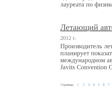
лауреата по физи
Летающий авто
2012 г.
Производитель ле
планирует показать
международном авт
Javits Convention
Страницы:
1
2
3
4
5
6
7