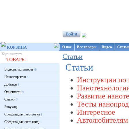
Интернет-магазин NanoStore
О нас
Все товары
Видео
Стать
КОРЗИНА
Корзина пуста
Статьи
ТОВАРЫ
Статьи
Видеорегистраторы
45
Нанопокрытия
6
Инструкции по
Добавки
8
Нанотехнологии
Очистители
9
Развитие нанот
Смазки
3
Тесты нанопрод
Биоуход
Интересное
Средства для полировки
1
Автолюбителям
Средства для сист. конд.
1