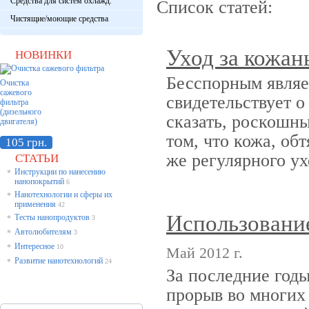
Средства для систем охлажд.
Список статей:
Чистящие/моющие средства
Уход за кожан
НОВИНКИ
Бесспорным являе
Очистка
сажевого
свидетельствует о
фильтра
(дизельного
сказать, роскошны
двигателя)
том, что кожа, об
105 грн.
же регулярного ух
СТАТЬИ
Инструкции по нанесению
*
нанопокрытий
6
Нанотехнологии и сферы их
*
применения
42
Использование
Тесты нанопродуктов
*
3
Автолюбителям
*
3
Интересное
*
10
Май 2012 г.
Развитие нанотехнологий
*
24
За последние год
прорыв во многих