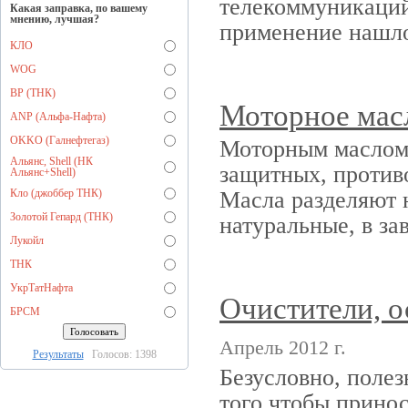
телекоммуникаций
Какая заправка, по вашему
мнению, лучшая?
применение нашлос
КЛО
WOG
BP (ТНК)
Моторное мас
ANP (Альфа-Нафта)
OKKO (Галнефтегаз)
Моторным маслом 
Альянс, Shell (НК
защитных, против
Альянс+Shell)
Кло (джоббер ТНК)
Масла разделяют 
Золотой Гепард (ТНК)
натуральные, в за
Лукойл
ТНК
УкрТатНафта
Очистители, о
БРСМ
Апрель 2012 г.
Результаты
Голосов: 1398
Безусловно, полез
того чтобы принос