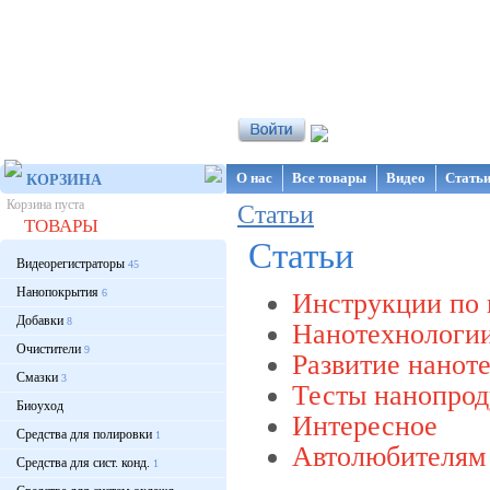
Интернет-магазин NanoStore
О нас
Все товары
Видео
Стать
КОРЗИНА
Корзина пуста
Статьи
ТОВАРЫ
Статьи
Видеорегистраторы
45
Нанопокрытия
6
Инструкции по
Добавки
8
Нанотехнологии
Очистители
9
Развитие нанот
Смазки
3
Тесты нанопрод
Биоуход
Интересное
Средства для полировки
1
Автолюбителям
Средства для сист. конд.
1