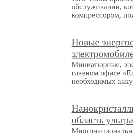
обслуживании, кот
компрессором, по
Новые энерго
электромобил
Миниатюрные, эне
главном офисе «E
необходимых акку
Нанокристалли
область ультр
Многонациональна