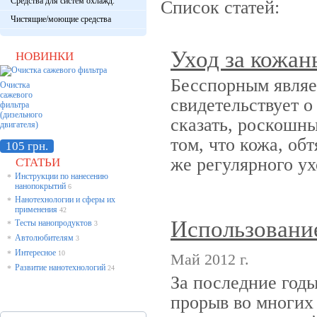
Средства для систем охлажд.
Список статей:
Чистящие/моющие средства
Уход за кожан
НОВИНКИ
Бесспорным являе
Очистка
сажевого
свидетельствует о
фильтра
(дизельного
сказать, роскошны
двигателя)
том, что кожа, об
105 грн.
же регулярного ух
СТАТЬИ
Инструкции по нанесению
*
нанопокрытий
6
Нанотехнологии и сферы их
*
применения
42
Использование
Тесты нанопродуктов
*
3
Автолюбителям
*
3
Интересное
*
10
Май 2012 г.
Развитие нанотехнологий
*
24
За последние год
прорыв во многих