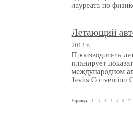
лауреата по физи
Летающий авто
2012 г.
Производитель ле
планирует показать
международном авт
Javits Convention
Страницы:
1
2
3
4
5
6
7