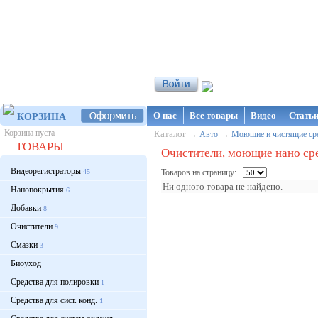
Интернет-магазин NanoStore
О нас
Все товары
Видео
Стать
КОРЗИНА
Корзина пуста
Каталог →
→
Авто
Моющие и чистящие ср
ТОВАРЫ
Очистители, моющие нано сре
Видеорегистраторы
45
Товаров на страницу:
Ни одного товара не найдено.
Нанопокрытия
6
Добавки
8
Очистители
9
Смазки
3
Биоуход
Средства для полировки
1
Средства для сист. конд.
1