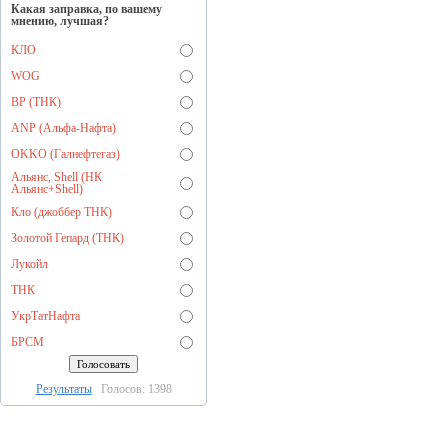
Какая заправка, по вашему
мнению, лучшая?
КЛО
WOG
BP (ТНК)
ANP (Альфа-Нафта)
OKKO (Галнефтегаз)
Альянс, Shell (НК
Альянс+Shell)
Кло (джоббер ТНК)
Золотой Гепард (ТНК)
Лукойл
ТНК
УкрТатНафта
БРСМ
Результаты
Голосов: 1398