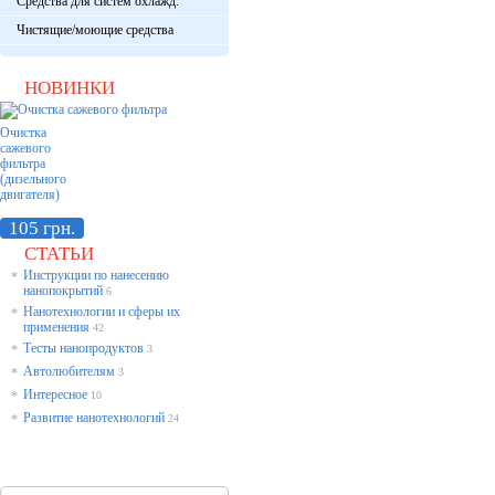
Средства для систем охлажд.
Чистящие/моющие средства
НОВИНКИ
Очистка
сажевого
фильтра
(дизельного
двигателя)
105 грн.
СТАТЬИ
Инструкции по нанесению
*
нанопокрытий
6
Нанотехнологии и сферы их
*
применения
42
Тесты нанопродуктов
*
3
Автолюбителям
*
3
Интересное
*
10
Развитие нанотехнологий
*
24