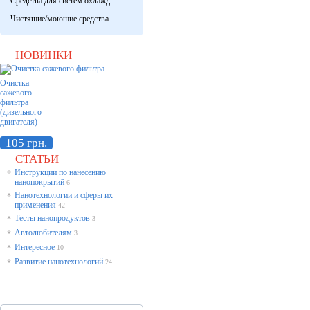
Средства для систем охлажд.
Чистящие/моющие средства
НОВИНКИ
Очистка
сажевого
фильтра
(дизельного
двигателя)
105 грн.
СТАТЬИ
Инструкции по нанесению
*
нанопокрытий
6
Нанотехнологии и сферы их
*
применения
42
Тесты нанопродуктов
*
3
Автолюбителям
*
3
Интересное
*
10
Развитие нанотехнологий
*
24