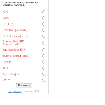
Какая заправка, по вашему
мнению, лучшая?
КЛО
WOG
BP (ТНК)
ANP (Альфа-Нафта)
OKKO (Галнефтегаз)
Альянс, Shell (НК
Альянс+Shell)
Кло (джоббер ТНК)
Золотой Гепард (ТНК)
Лукойл
ТНК
УкрТатНафта
БРСМ
Результаты
Голосов: 1398