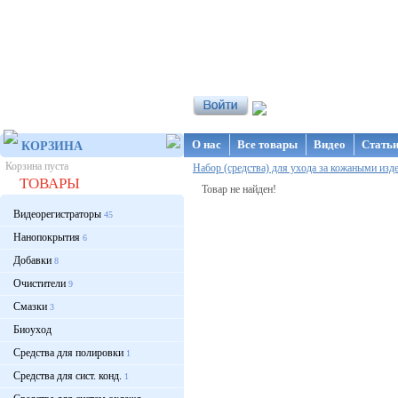
Интернет-магазин NanoStore
О нас
Все товары
Видео
Стать
КОРЗИНА
Корзина пуста
Набор (средства) для ухода за кожаными и
ТОВАРЫ
Товар не найден!
Видеорегистраторы
45
Нанопокрытия
6
Добавки
8
Очистители
9
Смазки
3
Биоуход
Средства для полировки
1
Средства для сист. конд.
1