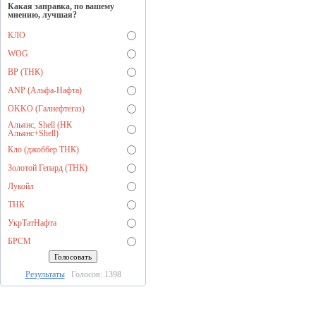
Какая заправка, по вашему
мнению, лучшая?
КЛО
WOG
BP (ТНК)
ANP (Альфа-Нафта)
OKKO (Галнефтегаз)
Альянс, Shell (НК
Альянс+Shell)
Кло (джоббер ТНК)
Золотой Гепард (ТНК)
Лукойл
ТНК
УкрТатНафта
БРСМ
Результаты
Голосов: 1398