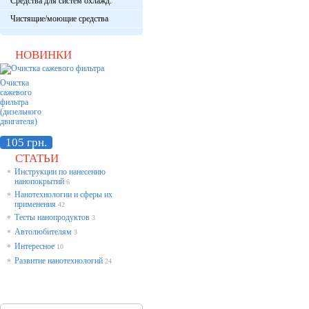
Средства для систем охлажд.
Чистящие/моющие средства
НОВИНКИ
Очистка
сажевого
фильтра
(дизельного
двигателя)
105 грн.
СТАТЬИ
Инструкции по нанесению
*
нанопокрытий
6
Нанотехнологии и сферы их
*
применения
42
Тесты нанопродуктов
*
3
Автолюбителям
*
3
Интересное
*
10
Развитие нанотехнологий
*
24