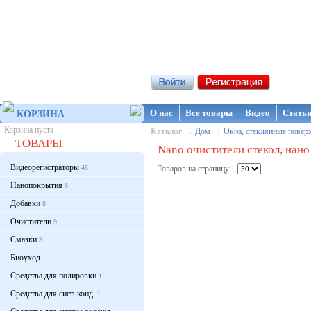
Интернет-магазин NanoStore
О нас
Все товары
Видео
Стать
КОРЗИНА
Корзина пуста
Каталог →
→
Дом
Окна, стеклянные повер
ТОВАРЫ
Nano очистители стекол, нано
Видеорегистраторы
45
Товаров на страницу:
Нанопокрытия
6
Добавки
8
Очистители
9
Смазки
3
Биоуход
Средства для полировки
1
Средства для сист. конд.
1