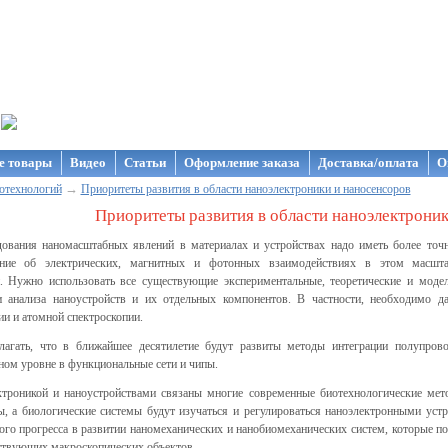
газин NanoStore
е товары
Видео
Статьи
Оформление заказа
Доставка/оплата
О
→
нотехнологий
Приоритеты развития в области наноэлектроники и наносенсоров
Приоритеты развития в области наноэлектрони
дования наномасштабных явлений в материалах и устройствах надо иметь более точ
ение об электрических, магнитных и фотонных взаимодействиях в этом масшт
й. Нужно использовать все существующие экспериментальные, теоретические и моде
и анализа наноустройств и их отдельных компонентов. В частности, необходимо д
и и атомной спектроскопии.
агать, что в ближайшее десятилетие будут развиты методы интеграции полупров
ом уровне в функциональные сети и чипы.
ктроникой и наноустройствами связаны многие современные биотехнологические ме
, а биологические системы будут изучаться и регулироваться наноэлектронными уст
ого прогресса в развитии наномеханических и нанобиомеханических систем, которые п
ствующих макроскопических объектов.