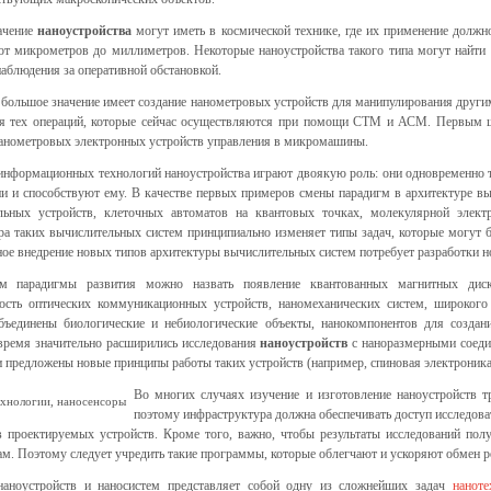
ачение
наноустройства
могут иметь в космической технике, где их применение должн
от микрометров до миллиметров. Некоторые наноустройства такого типа могут найти 
аблюдения за оперативной обстановкой.
 большое значение имеет создание нанометровых устройств для манипулирования другим
я тех операций, которые сейчас осуществляются при помощи СТМ и АСМ. Первым ша
нанометровых электронных устройств управления в микромашины.
информационных технологий наноустройства играют двоякую роль: они одновременно 
и и способствуют ему. В качестве первых примеров смены парадигм в архитектуре в
льных устройств, клеточных автоматов на квантовых точках, молекулярной элек
ра таких вычислительных систем принципиально изменяет типы задач, которые могу
е внедрение новых типов архитектуры вычислительных систем потребует разработки н
м парадигмы развития можно назвать появление квантованных магнитных дис
ость оптических коммуникационных устройств, наномеханических систем, широкого 
бъединены биологические и небиологические объекты, нанокомпонентов для создан
 время значительно расширились исследования
наноустройств
с наноразмерными соеди
 предложены новые принципы работы таких устройств (например, спиновая электроника
Во многих случаях изучение и изготовление наноустройств т
поэтому инфраструктура должна обеспечивать доступ исследоват
в проектируемых устройств. Кроме того, важно, чтобы результаты исследований по
м. Поэтому следует учредить такие программы, которые облегчают и ускоряют обмен ре
наноустройств и наносистем представляет собой одну из сложнейших задач
наноте