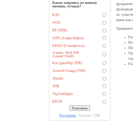
Какая заправка, по вашему
фундамент
мнению, лучшая?
функционир
их существ
КЛО
равно как 
WOG
Приоритета
BP (ТНК)
Ра
ANP (Альфа-Нафта)
Изу
OKKO (Галнефтегаз)
Мн
Альянс, Shell (НК
Ор
Альянс+Shell)
го
Кло (джоббер ТНК)
Ра
Золотой Гепард (ТНК)
Лукойл
ТНК
УкрТатНафта
БРСМ
Результаты
Голосов: 1398