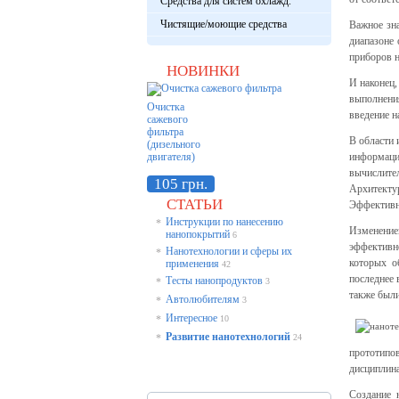
Средства для систем охлажд.
Чистящие/моющие средства
Важное зн
диапазоне 
приборов н
НОВИНКИ
И наконец,
выполнени
Очистка
введение 
сажевого
фильтра
В области 
(дизельного
двигателя)
информаци
вычислите
105 грн.
Архитекту
СТАТЬИ
Эффективно
Инструкции по нанесению
*
Изменение
нанопокрытий
6
эффективн
Нанотехнологии и сферы их
*
которых о
применения
42
последнее
Тесты нанопродуктов
*
3
также были
Автолюбителям
*
3
Интересное
*
10
Развитие нанотехнологий
*
24
прототипо
дисциплина
Создание 