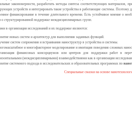
альные закономерности, разработать методы синтеза соответствующих материалов, пр
ующих устройств и интегрировать такие устройства в работающие системы. Поэтому дл
енное финансирование в течение длительного времени. Есть устойчивое мнение о нео
и о структурированной поддержке междисциплинарных групп.
ми в организации исследований и их поддержке являются:
звитие новых систем и архитектур для выполнения заданных функций.
чение систем сопряжения и встраивания наноструктур в устройства и системы.
огомасштабное и многофакторное моделирование и имитация поведения сложных нанос
ганизация финансовых консорциумов или центров для поддержки работ в пере
ризонтальными (междисциплинарными) взаимодействиями как в организации исследований
звитие системного подхода в исследовательских и образовательных программах по
нано
Специальные смазки на основе нанотехнолог