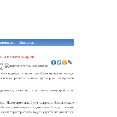
птовикам
Контакты
ки и наносенсоров
ное
абе
льные подходы, а также разрабатывать новые методы
альнейшее развитие методов трехмерной электронной
одниковых, магнитных и фотонных наноустройств на
тоды.
Наноустройства
будут содержать биологические
ройствами, нанозондами и датчиками. Следует ожидать
о своим характеристикам будут существенно отличаться