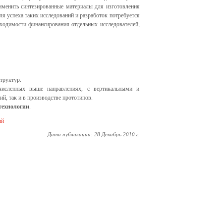
именить синтезированные материалы для изготовления
я успеха таких исследований и разработок потребуется
бходимости финансирования отдельных исследователей,
труктур.
численных выше направлениях, с вертикальными и
, так и в производстве прототипов.
технологии
.
ий
Дата публикации: 28 Декабрь 2010 г.