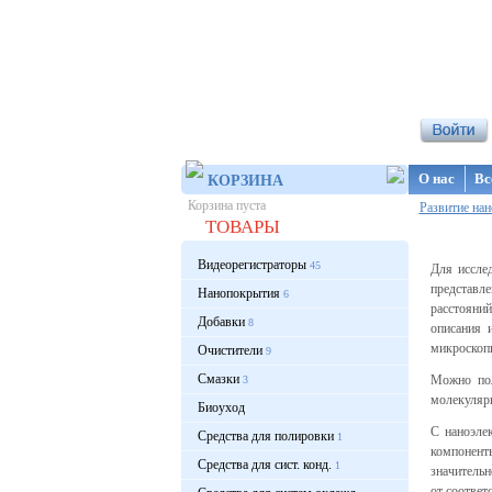
Интернет-ма
О нас
Вс
КОРЗИНА
Корзина пуста
Развитие на
ТОВАРЫ
Видеорегистраторы
45
Для иссле
представл
Нанопокрытия
6
расстояни
Добавки
8
описания 
микроскопи
Очистители
9
Смазки
Можно пол
3
молекулярн
Биоуход
С наноэле
Средства для полировки
1
компоненты
Средства для сист. конд.
1
значительн
от соответ