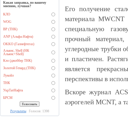
Какая заправка, по вашему
мнению, лучшая?
Его получение ста
КЛО
материала MWCNT (
WOG
специальную газов
BP (ТНК)
ANP (Альфа-Нафта)
прочный материал
OKKO (Галнефтегаз)
углеродные трубки о
Альянс, Shell (НК
Альянс+Shell)
и пластичен. Растяг
Кло (джоббер ТНК)
является прекрас
Золотой Гепард (ТНК)
Лукойл
перспективы в испол
ТНК
УкрТатНафта
Вскоре журнал AC
БРСМ
аэрогелей MCNT, а та
Результаты
Голосов: 1398