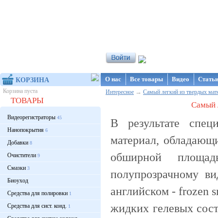
Интернет-магазин NanoStore
О нас
Все товары
Видео
Стать
КОРЗИНА
Корзина пуста
→
Интересное
Самый легкий из твердых ма
ТОВАРЫ
Самый 
Видеорегистраторы
45
В результате спец
Нанопокрытия
6
материал, обладающ
Добавки
8
обширной площад
Очистители
9
Смазки
3
полупрозрачному в
Биоуход
английском - frozen 
Средства для полировки
1
жидких гелевых сос
Средства для сист. конд.
1