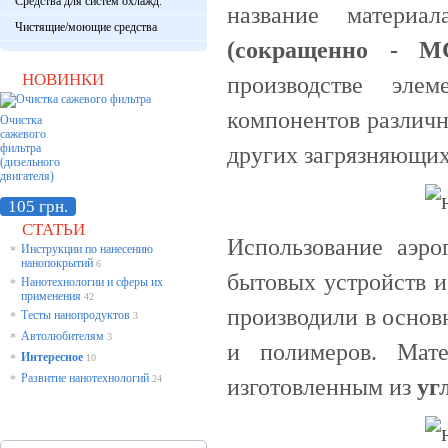
Средства для систем охлажд.
название матери
Чистящие/моющие средства
(сокращенно - MC
НОВИНКИ
производстве эле
компонентов различн
Очистка
сажевого
фильтра
других загрязняющих
(дизельного
двигателя)
105 грн.
СТАТЬИ
Использование аэро
Инструкции по нанесению
*
нанопокрытий
6
бытовых устройств и
Нанотехнологии и сферы их
*
применения
42
производили в основ
Тесты нанопродуктов
*
3
Автолюбителям
*
3
и полимеров. Ма
Интересное
*
10
Развитие нанотехнологий
*
24
изготовленным из
уг