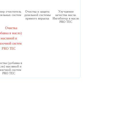
пер очиститель
Очистка и защита
Улучшение
зельных систем
дизельной системы
качества масла.
прямого впрыска
Ингибитор в масло
PRO TEC
стка (добавка в
сло) масляной и
азочной систем
PRO TEC