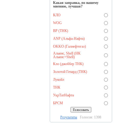
Какая заправка, по вашему
мнению, лучшая?
КЛО
WOG
BP (ТНК)
ANP (Альфа-Нафта)
OKKO (Галнефтегаз)
Альянс, Shell (НК
Альянс+Shell)
Кло (джоббер ТНК)
Золотой Гепард (ТНК)
Лукойл
ТНК
УкрТатНафта
БРСМ
Результаты
Голосов: 1398