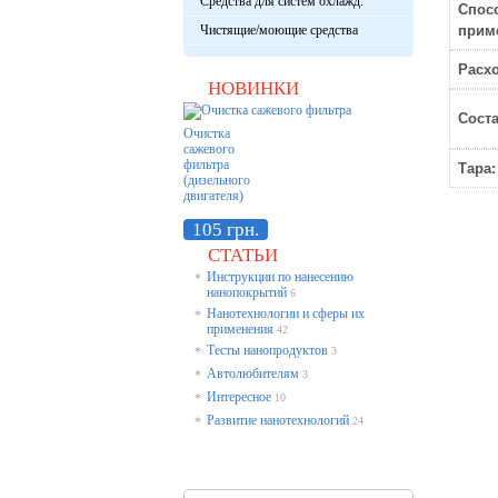
Средства для систем охлажд.
Спос
Чистящие/моющие средства
прим
Расхо
НОВИНКИ
Соста
Очистка
сажевого
фильтра
Тара:
(дизельного
двигателя)
105 грн.
СТАТЬИ
Инструкции по нанесению
*
нанопокрытий
6
Нанотехнологии и сферы их
*
применения
42
Тесты нанопродуктов
*
3
Автолюбителям
*
3
Интересное
*
10
Развитие нанотехнологий
*
24