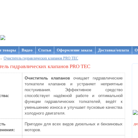
газин NanoStore
е товары
Видео
Статьи
Оформление заказа
Доставка/оплата
О
→
Очиститель гидравлических клапанов PRO TEC
тель гидравлических клапанов PRO TEC
Очиститель клапанов
очищает гидравлические
толкатели клапанов и устраняет неприятные
постукивания. Эффективное средство
тва:
способствует надёжной работе и оптимальной
функции гидравлических толкателей, ведёт к
уменьшению износа и улучшает пусковые качества
холодного двигателя.
сть
Пригоден для всех видов дизельных и бензиновых
енения:
моторов.