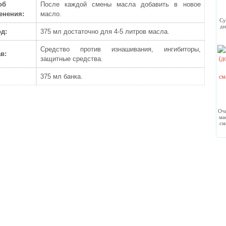
об
После каждой смены масла добавить в новое
енения:
масло.
Су
ди
д:
375 мл достаточно для 4-5 литров масла.
Средство против изнашивания, ингибиторы,
в:
защитные средства.
375 мл банка.
Очи
ма
см