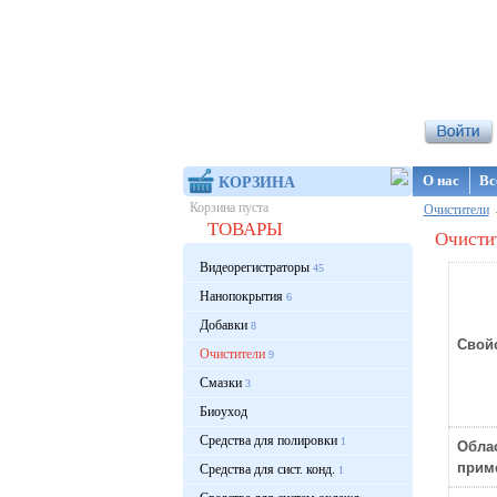
Интернет-ма
О нас
Вс
КОРЗИНА
Корзина пуста
Очистители
ТОВАРЫ
Очисти
Видеорегистраторы
45
Нанопокрытия
6
Добавки
8
Свойс
Очистители
9
Смазки
3
Биоуход
Средства для полировки
1
Обла
прим
Средства для сист. конд.
1